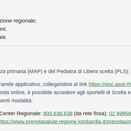
azione regionale;
ni;
ate.
za primaria (MAP) e del Pediatra di Libera scelta (PLS):
ramite applicativo, collegandosi al link
https://sioc.asst-
ichiesta online, è possibile accedere agli sportelli di Scel
enti modalità:
t Center Regionale:
800.638.638
(da rete fissa);
02 9995
ttps://www.prenotasalute.regione.lombardia.it/prenotaonl