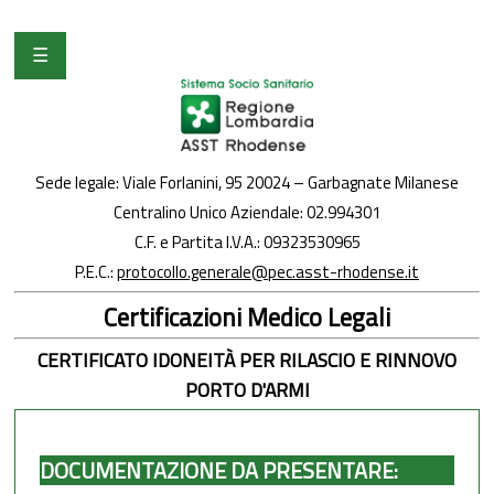
☰
Chi Siamo
Albo
Sede legale: Viale Forlanini, 95 20024 – Garbagnate Milanese
Centralino Unico Aziendale:
02.994301
U.R.P. / U.P.T.
C.F. e Partita I.V.A.: 09323530965
P.E.C.:
protocollo.generale@pec.asst-rhodense.it
Amministrazione Trasparente
Certificazioni Medico Legali
CERTIFICATO IDONEITÀ PER RILASCIO E RINNOVO
Bandi di Gara / Concorsi
PORTO D'ARMI
Sindaci
DOCUMENTAZIONE DA PRESENTARE: