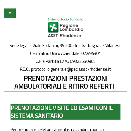
☰
Chi
Siamo
Sede legale: Viale Forlanini, 95 20024 – Garbagnate Milanese
Centralino Unico Aziendale:
02.994301
Albo
C.F. e Partita I.V.A.: 09323530965
P.E.C.:
protocollo.generale@pec.asst-rhodense.it
U.R.P.
PRENOTAZIONI PRESTAZIONI
/
AMBULATORIALI E RITIRO REFERTI
U.P.T.
Amministrazione
PRENOTAZIONE VISITE ED ESAMI CON IL
Trasparente
SISTEMA SANITARIO
Bandi
Per prenotare telefonicamente, i cittadini, muniti di