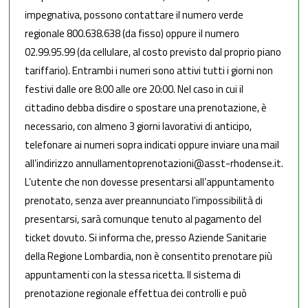
di
impegnativa, possono contattare il numero verde
Gara
regionale 800.638.638 (da fisso) oppure il numero
/
02.99.95.99 (da cellulare, al costo previsto dal proprio piano
Concorsi
tariffario). Entrambi i numeri sono attivi tutti i giorni non
festivi dalle ore 8:00 alle ore 20:00. Nel caso in cui il
Sindaci
cittadino debba disdire o spostare una prenotazione, è
necessario, con almeno 3 giorni lavorativi di anticipo,
telefonare ai numeri sopra indicati oppure inviare una mail
CERCA
all’indirizzo annullamentoprenotazioni@asst-rhodense.it.
NEL
L’utente che non dovesse presentarsi all’appuntamento
SITO
prenotato, senza aver preannunciato l'impossibilità di
presentarsi, sarà comunque tenuto al pagamento del
ticket dovuto. Si informa che, presso Aziende Sanitarie
della Regione Lombardia, non è consentito prenotare più
appuntamenti con la stessa ricetta. Il sistema di
prenotazione regionale effettua dei controlli e può