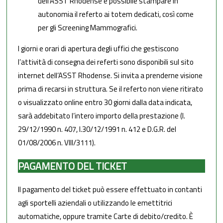
dell’ASST Rhodense è possibile stampare in
autonomia il referto ai totem dedicati, così come
per gli Screening Mammografici.
I giorni e orari di apertura degli uffici che gestiscono
l’attività di consegna dei referti sono disponibili sul sito
internet dell’ASST Rhodense. Si invita a prenderne visione
prima di recarsi in struttura. Se il referto non viene ritirato
o visualizzato online entro 30 giorni dalla data indicata,
sarà addebitato l’intero importo della prestazione (I.
29/12/1990 n. 407, I.30/12/1991 n. 412 e D.G.R. del
01/08/2006 n. VIII/3111).
PAGAMENTO DEL TICKET
Il pagamento del ticket può essere effettuato in contanti
agli sportelli aziendali o utilizzando le emettitrici
automatiche, oppure tramite Carte di debito/credito. È