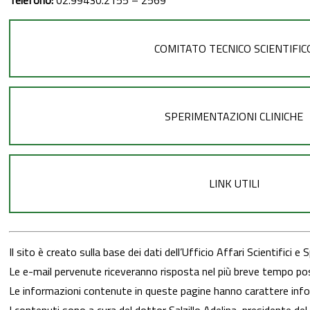
Telefono:
02.99430.2155 – 2569
COMITATO TECNICO SCIENTIFIC
SPERIMENTAZIONI CLINICHE
LINK UTILI
Il sito è creato sulla base dei dati dell’Ufficio Affari Scientific
Le e-mail pervenute riceveranno risposta nel più breve tempo poss
Le informazioni contenute in queste pagine hanno carattere infor
I contenuti sono a cura del dottor Salzillo Adelina, presidente de