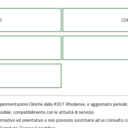
O
CO
i e Sperimentazioni Cliniche della ASST Rhodense, e aggiornato period
ibile, compatibilmente con le attività di servizio.
mativo ed orientativo e non possono sostituirsi ad un consulto con 
l Comitato Tecnico Scientifico.