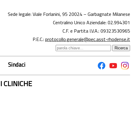
Sede legale: Viale Forlanini, 95 20024 – Garbagnate Milanese
Centralino Unico Aziendale:
02.994301
C.F. e Partita I.V.A.: 09323530965
P.E.C.:
protocollo.generale@pec.asst-rhodense.it
Sindaci
 CLINICHE