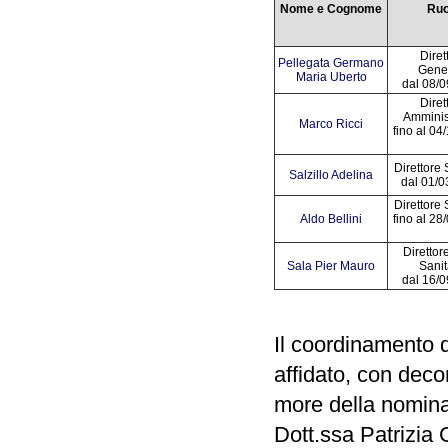
Nome e Cognome
Ruo
Diret
Pellegata Germano
Gene
Maria Uberto
dal 08/
Diret
Amminis
Marco Ricci
fino al 0
Direttore 
Salzillo Adelina
dal 01/
Direttore 
Aldo Bellini
fino al 2
Direttor
Sala Pier Mauro
Sanit
dal 16/
Il coordinamento d
affidato, con dec
more della nomina
Dott.ssa Patrizia 