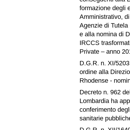
formazione degli e
Amministrativo, di 
Agenzie di Tutela 
e alla nomina di D
IRCCS trasformati 
Private – anno 20
D.G.R. n. XI/5203
ordine alla Direzi
Rhodense - nomina
Decreto n. 962 de
Lombardia ha appro
conferimento degli
sanitarie pubblich
D.G.R. n. XII/16