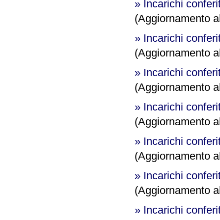
» Incarichi confer
(Aggiornamento a
» Incarichi confer
(Aggiornamento a
» Incarichi confer
(Aggiornamento a
» Incarichi confer
(Aggiornamento a
» Incarichi confer
(Aggiornamento a
» Incarichi confer
(Aggiornamento a
» Incarichi confer