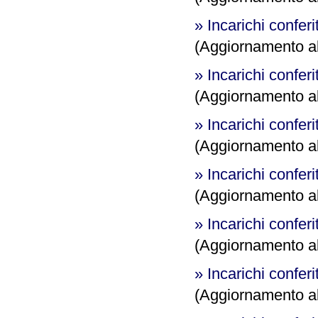
» Incarichi confer
(Aggiornamento a
» Incarichi confer
(Aggiornamento a
» Incarichi confer
(Aggiornamento a
» Incarichi confer
(Aggiornamento a
» Incarichi confer
(Aggiornamento a
» Incarichi confer
(Aggiornamento a