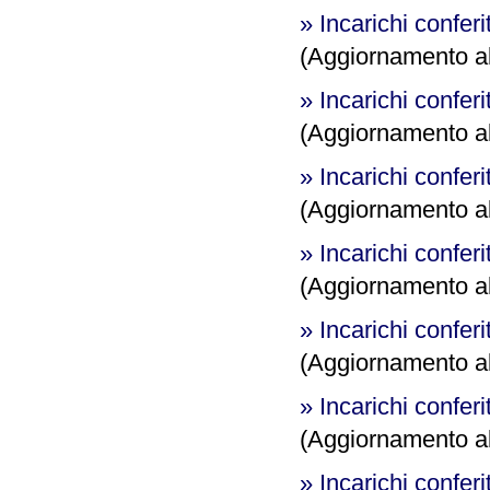
» Incarichi confer
(Aggiornamento a
» Incarichi confer
(Aggiornamento a
» Incarichi confer
(Aggiornamento a
» Incarichi confer
(Aggiornamento a
» Incarichi confer
(Aggiornamento a
» Incarichi confer
(Aggiornamento a
» Incarichi confer