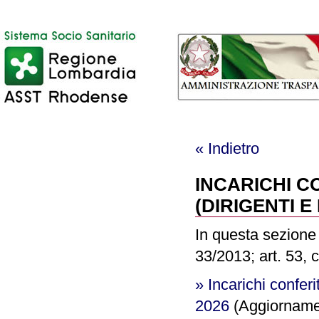
« Indietro
INCARICHI CO
(DIRIGENTI E
In questa sezione s
33/2013; art. 53, 
» Incarichi conferi
2026
(Aggiornamen