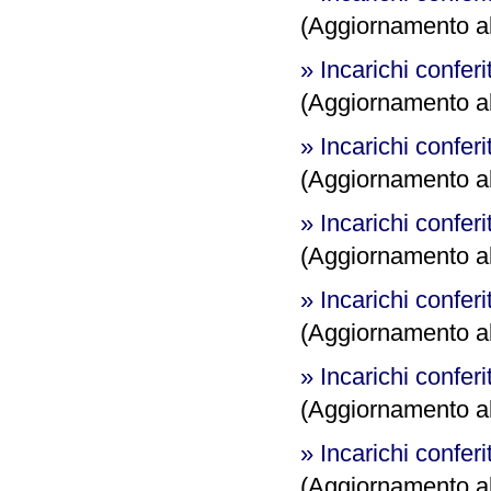
(Aggiornamento a
» Incarichi confer
(Aggiornamento a
» Incarichi confer
(Aggiornamento a
» Incarichi confer
(Aggiornamento a
» Incarichi confer
(Aggiornamento a
» Incarichi confer
(Aggiornamento a
» Incarichi confer
(Aggiornamento a